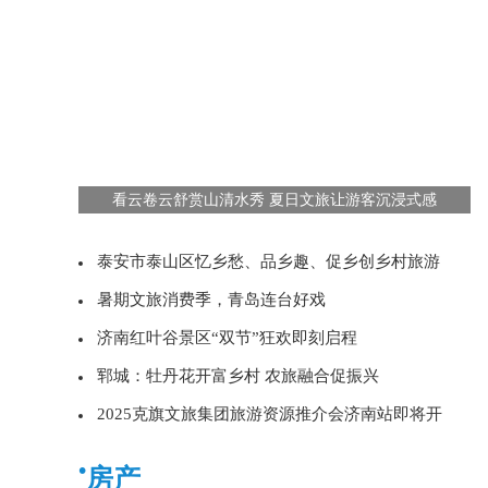
看云卷云舒赏山清水秀 夏日文旅让游客沉浸式感
泰安市泰山区忆乡愁、品乡趣、促乡创乡村旅游
暑期文旅消费季，青岛连台好戏
济南红叶谷景区“双节”狂欢即刻启程
郓城：牡丹花开富乡村 农旅融合促振兴
2025克旗文旅集团旅游资源推介会济南站即将开
•
房产