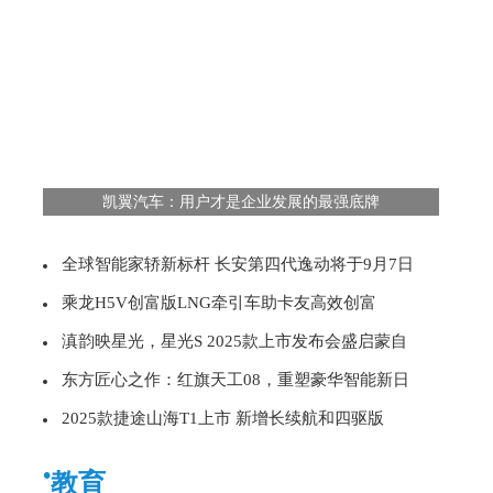
凯翼汽车：用户才是企业发展的最强底牌
全球智能家轿新标杆 长安第四代逸动将于9月7日
乘龙H5V创富版LNG牵引车助卡友高效创富
滇韵映星光，星光S 2025款上市发布会盛启蒙自
东方匠心之作：红旗天工08，重塑豪华智能新日
2025款捷途山海T1上市 新增长续航和四驱版
•
教育