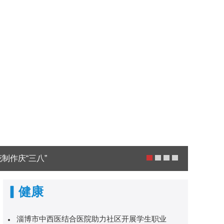
八”
郯城县杨集镇：红
鲍沟镇
郯城县
▎健康
淄博市中西医结合医院助力社区开展学生职业