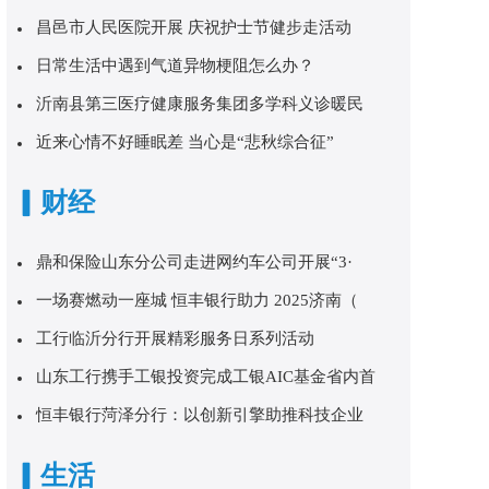
昌邑市人民医院开展 庆祝护士节健步走活动
日常生活中遇到气道异物梗阻怎么办？
沂南县第三医疗健康服务集团多学科义诊暖民
近来心情不好睡眠差 当心是“悲秋综合征”
▎财经
鼎和保险山东分公司走进网约车公司开展“3·
一场赛燃动一座城 恒丰银行助力 2025济南（
工行临沂分行开展精彩服务日系列活动
山东工行携手工银投资完成工银AIC基金省内首
恒丰银行菏泽分行：以创新引擎助推科技企业
▎生活