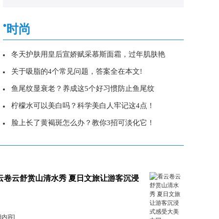
•
时尚
冬天护肤用皇后宣娇赋采慕斯面霜，过年肌肤艳
关于吸脂的4个常见问题，答案全在本文!
鱼尾纹显衰老？养成这5个好习惯防止鱼尾纹
柠檬水可以美白吗？科学美白人牢记这4点！
脸上长了黄褐斑怎么办？教你3招可淡化它！
云卷云舒赏山清水秀 夏日文旅让游客沉浸
细内容]