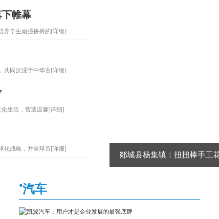
落下帷幕
养学生顽强拼搏的[详细]
共同沉浸于中华古[详细]
”
文化生活，营造温馨[详细]
化战略，并全球首[详细]
郯城县杨集镇：扭扭棒手工花制作庆“三
•
汽车