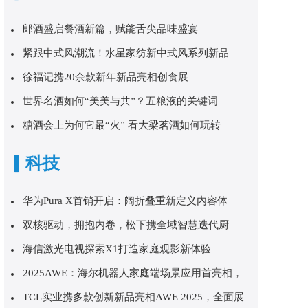
郎酒盛启餐酒新篇，赋能舌尖品味盛宴
紧跟中式风潮流！水星家纺新中式风系列新品
徐福记携20余款新年新品亮相创食展
世界名酒如何“美美与共”？五粮液的关键词
糖酒会上为何它最“火” 看大梁茗酒如何玩转
▎科技
华为Pura X首销开启：阔折叠重新定义内容体
双核驱动，拥抱内卷，松下携全域智慧迭代厨
海信激光电视探索X1打造家庭观影新体验
2025AWE：海尔机器人家庭端场景应用首亮相，
TCL实业携多款创新新品亮相AWE 2025，全面展