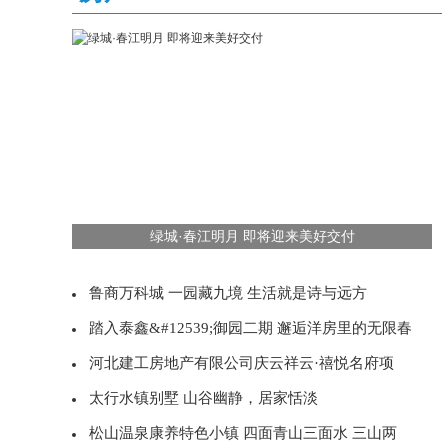
绿城·春江明月 即将迎来美好交付
鲁商万科城 一园藏九境 生活就是诗与远方
踏入泰鑫&#12539;御园二期 邂逅洋房里的无限春
河北建工房地产有限公司庆云祥云·禧悦名府项
太行水镇别墅 山谷幽静，居家恬淡
松山温泉康养特色小镇 四面青山三面水 三山两