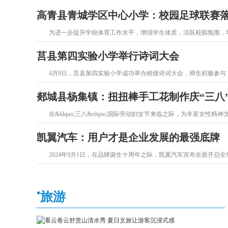
高青县青城学区中心小学：校园足球联赛
为进一步提升学校体育工作水平，增强学生体质，活跃校园氛围，培
莒县第四实验小学举行诗词大会
4月9日，莒县第四实验小学成功举办校级诗词大会，师生积极参与，
郯城县杨集镇：扭扭棒手工花制作庆“三八
在&ldquo;三八&rdquo;国际劳动妇女节来临之际，为丰富女性精神
凯翼汽车：用户才是企业发展的最强底牌
2024年9月1日，在品牌诞生十周年之际，凯翼汽车宣布全面开启全球
1
2
3
4
•
旅游