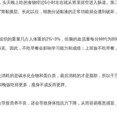
头天晚上吃的食物经过6小时左右就从胃里排空进入肠道。第
”胃黏膜层。长此以往，细胞分泌黏液的正常功能就会遭到破坏
的重量只占人体重的2%~3%，但脑的血流量每分钟约为80
5克。因此，不吃早餐会影响学习能力和成绩；上班族不吃早餐
消耗的是碳水化合物和蛋白质，最后消耗的才是脂肪，所以千
和晚饭吃得更多，瘦身不成反而更胖。
导致营养不良，还会导致身体抵抗力下降，从而容易罹患感冒