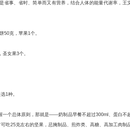
省事、省时、简单而又有营养，结合人体的能量代谢率，王
饼50克，苹果1个。
，圣女果3个。
任选1种。
个总体原则，那就是——奶制品早餐不超过300ml、蛋白不
时可吃25克左右的坚果，忌腌制品、煎炸类、高糖、高加工肉制