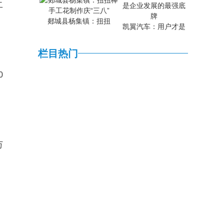
二
郯城县杨集镇：扭扭
，
凯翼汽车：用户才是
栏目热门
0
，
万
、