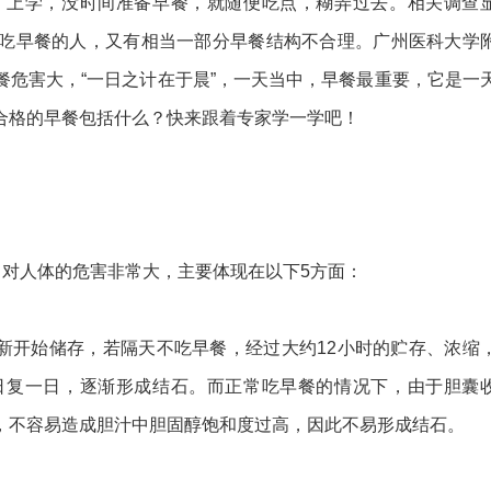
上学，没时间准备早餐，就随便吃点，糊弄过去。相关调查
而吃早餐的人，又有相当一部分早餐结构不合理。广州医科大学
危害大，“一日之计在于晨”，一天当中，早餐最重要，它是一
合格的早餐包括什么？快来跟着专家学一学吧！
对人体的危害非常大，主要体现在以下5方面：
开始储存，若隔天不吃早餐，经过大约12小时的贮存、浓缩
日复一日，逐渐形成结石。而正常吃早餐的情况下，由于胆囊
，不容易造成胆汁中胆固醇饱和度过高，因此不易形成结石。