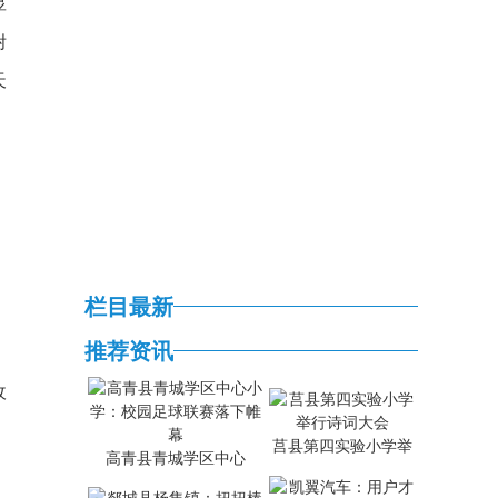
显
附
天
栏目最新
推荐资讯
，
收
莒县第四实验小学举
高青县青城学区中心